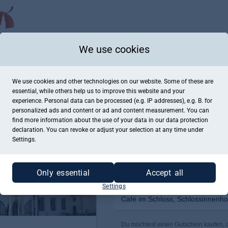
We use cookies
We use cookies and other technologies on our website. Some of these are
essential, while others help us to improve this website and your
experience. Personal data can be processed (e.g. IP addresses), e.g. B. for
personalized ads and content or ad and content measurement. You can
find more information about the use of your data in our
data protection
declaration. You can revoke or adjust your selection at any time under
Settings.
Only essential
Accept all
Settings
Café im Schloss, Schlossinnenho
Du möchtest einen Gutschein kaufen, de