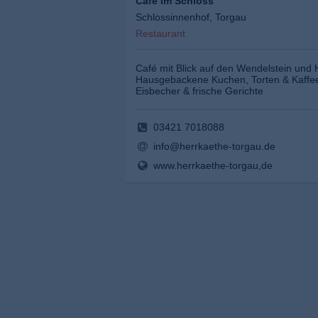
Café im Schloss
Schlossinnenhof, Torgau
Restaurant
Café mit Blick auf den Wendelstein un
Hausgebackene Kuchen, Torten & Kaffees
Eisbecher & frische Gerichte
03421 7018088
info@herrkaethe-torgau.de
www.herrkaethe-torgau,de