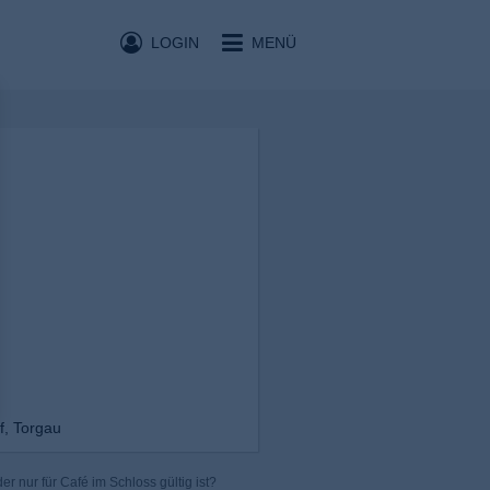
LOGIN
MENÜ
f, Torgau
r nur für Café im Schloss gültig ist?