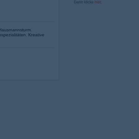
Dann klicke
hier
.
d Hausmannsturm.
pezialitäten. Kreative