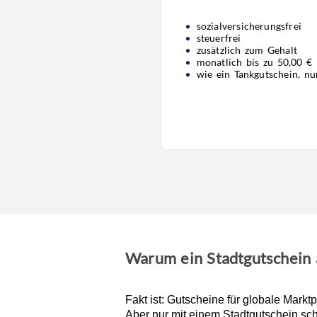
sozialversicherungsfrei
steuerfrei
zusätzlich zum Gehalt
monatlich bis zu 50,00 €
wie ein Tankgutschein, nur
Warum ein Stadtgutschein 
Fakt ist: Gutscheine für globale Markt
Aber nur mit einem Stadtgutschein sc