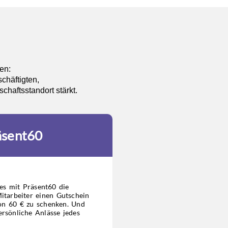
en:
chäftigten,
haftsstandort stärkt.
äsent60
es mit Präsent60 die
itarbeiter einen Gutschein
on 60 € zu schenken. Und
ersönliche Anlässe jedes