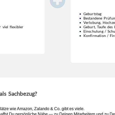
Geburtstag
Bestandene Prüfung
Verlobung, Hochzei
 viel flexibler
Geburt, Taufe des 
Einschulung / Sch
Konfirmation / Fi
als Sachbezug?
plätze wie Amazon, Zalando & Co. gibt es viele.
haffst Du persönliche Nähe — zu Deinen Mitarbeitern und zu D