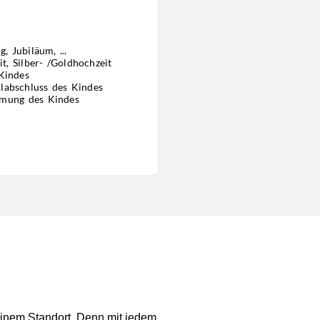
, Jubiläum, ...
t, Silber- /Goldhochzeit
Kindes
ulabschluss des Kindes
rmung des Kindes
einem Standort. Denn mit jedem