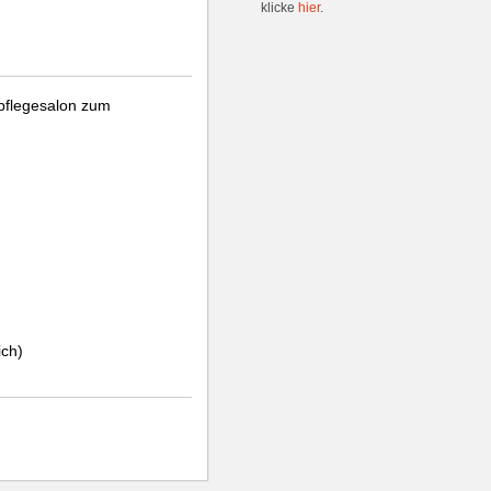
klicke
hier
.
spflegesalon zum
ich)