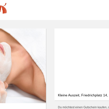
We use cookies
We use cookies and other technologies on our website. Some of these are
essential, while others help us to improve this website and your
experience. Personal data can be processed (e.g. IP addresses), e.g. B. for
personalized ads and content or ad and content measurement. You can
find more information about the use of your data in our
data protection
declaration. You can revoke or adjust your selection at any time under
Settings.
Only essential
Accept all
Settings
Kleine Auszeit, Friedrichplatz 14
Du möchtest einen Gutschein kaufen, de