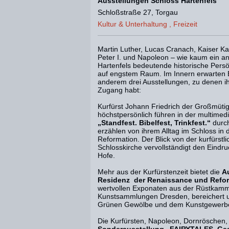
Ausstellungen Schloss Hartenfels
Schloßstraße 27, Torgau
Kultur & Unterhaltung , Freizeit
Martin Luther, Lucas Cranach, Kaiser Kar
Peter I. und Napoleon – wie kaum ein an
Hartenfels bedeutende historische Persö
auf engstem Raum. Im Innern erwarten Eu
anderem drei Ausstellungen, zu denen ih
Zugang habt:
Kurfürst Johann Friedrich der Großmütig
höchstpersönlich führen in der multimed
„Standfest. Bibelfest, Trinkfest.“
durc
erzählen von ihrem Alltag im Schloss in 
Reformation. Der Blick von der kurfürstl
Schlosskirche vervollständigt den Eindr
Hofe.
Mehr aus der Kurfürstenzeit bietet die
A
Residenz der Renaissance und Refo
wertvollen Exponaten aus der Rüstkamm
Kunstsammlungen Dresden, bereichert
Grünen Gewölbe und dem Kunstgewer
Die Kurfürsten, Napoleon, Dornröschen, 