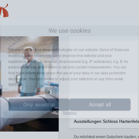
We use cookies
We use cookies and other technologies on our website. Some of these are
essential, while others help us to improve this website and your
experience. Personal data can be processed (e.g. IP addresses), e.g. B. for
personalized ads and content or ad and content measurement. You can
find more information about the use of your data in our
data protection
declaration. You can revoke or adjust your selection at any time under
Settings.
Only essential
Accept all
Settings
Ausstellungen Schloss Hartenfel
Du möchtest einen Gutschein kaufen, d