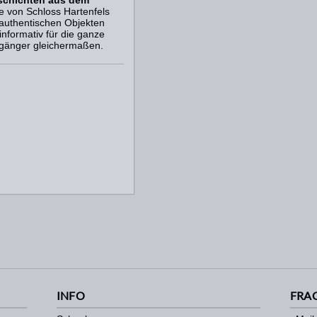
schichten aus dem
te von Schloss Hartenfels
 authentischen Objekten
informativ für die ganze
rgänger gleichermaßen.
INFO
FRA