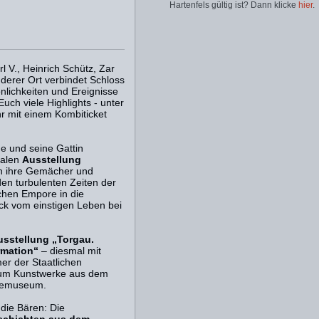
Hartenfels gültig ist? Dann klicke
hier
.
l V., Heinrich Schütz, Zar
derer Ort verbindet Schloss
nlichkeiten und Ereignisse
ch viele Highlights - unter
r mit einem Kombiticket
e und seine Gattin
ialen
Ausstellung
h ihre Gemächer und
den turbulenten Zeiten der
ichen Empore in die
uck vom einstigen Leben bei
usstellung „Torgau.
rmation“
– diesmal mit
er der Staatlichen
 um Kunstwerke aus dem
bemuseum.
die Bären: Die