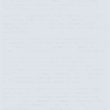
Erstellen, Bearbeiten oder Löschen von Mitarbeiter-Accounts.
Dazu hinterlegt der Kunde die benötigten Mitarbeiterdaten im
Verwaltungsbereich des Benefits Cockpits.
3.3. Die Nutzung des Benefits Cockpits ist über einen gängigen
Web-Browser möglich. Derzeit ist das Benefits Cockpit für
folgende Web-Browser optimiert: Google Chrome 34.0 oder
höher, Firefox 31 oder höher, Safari 11.1 oder höher, Mobile Safari
12.1 oder höher.
3.4. zmyle schuldet lediglich eine korrekte und bedarfsgerechte
Anbindung des Benefits Cockpits an das Internet, nicht jedoch die
Herstellung und Aufrechterhaltung der Internet-Datenverbindung
zwischen den IT-Systemen des Kunden und des Benefits Cockpit.
3.5. Der Kunde erkennt an, dass Wartungsarbeiten, Software-
Updates sowie technische Probleme und Ausfälle zu
Unterbrechungen der Verfügbarkeit des Benefits Cockpits führen
werden. Deshalb wird für das Benefits Cockpit eine Verfügbarkeit
von 97,9% pro Jahr vereinbart. Angekündigte Wartungsarbeiten
(regelmäßig außerhalb der üblichen Arbeitszeiten) werden bei der
Berechnung der Verfügbarkeit nicht berücksichtigt.
3.6. zmyle weist den Kunden darauf hin, dass Einschränkungen
oder Beeinträchtigungen der vertraglichen Leistungen entstehen
können, die außerhalb des Einflussbereichs von zmyle liegen.
Hierunter fallen insbesondere Handlungen von Dritten, die nicht im
Auftrag von zmyle handeln, von zmyle nicht beeinflussbare
technische Bedingungen des Internets sowie höhere Gewalt. Auch