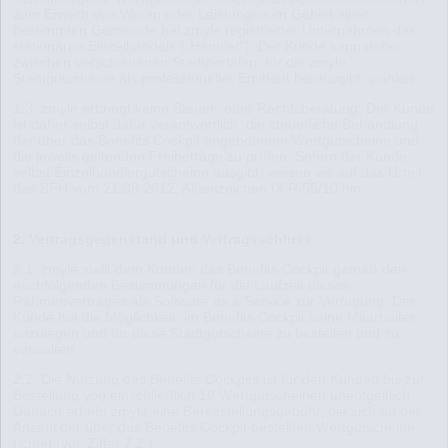
zum Erwerb von Waren oder Leistungen im Gebiet einer
bestimmten Gemeinde bei zmyle registrierter Unternehmen des
stationären Einzelhandels („Händler"). Der Kunde kann dabei
zwischen verschiedenen Stadtportalen, für die zmyle
Stadtgutscheine als professioneller Emittent herausgibt, wählen.
1.3. zmyle erbringt keine Steuer- oder Rechtsberatung. Der Kunde
ist daher selbst dafür verantwortlich, die steuerliche Behandlung
der über das Benefits Cockpit angebotenen Wertgutscheine und
die jeweils geltenden Freibeträge zu prüfen. Sofern der Kunde
selbst Einzelhändlergutscheine ausgibt, weisen wir auf das Urteil
des BFH vom 21.08.2012, Aktenzeichen IX R 55/10 hin.
2. Vertragsgegenstand und Vertragsschluss
2.1. zmyle stellt dem Kunden das Benefits Cockpit gemäß den
nachfolgenden Bestimmungen für die Laufzeit dieses
Rahmenvertrages als Software as a Service zur Verfügung. Der
Kunde hat die Möglichkeit, im Benefits Cockpit seine Mitarbeiter
anzulegen und für diese Stadtgutscheine zu bestellen und zu
verwalten.
2.2. Die Nutzung des Benefits Cockpits ist für den Kunden bis zur
Bestellung von einschließlich 10 Wertgutscheinen unentgeltlich.
Danach erhebt zmyle eine Bereitstellungsgebühr, die sich an der
Anzahl der über das Benefits Cockpit bestellten Wertgutscheine
richtet (vgl. Ziffer 7.2.).