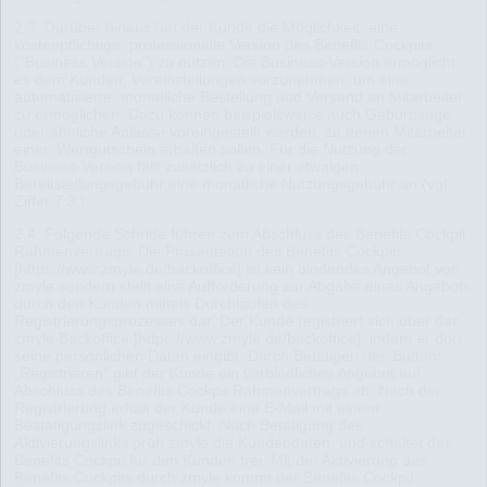
2.3. Darüber hinaus hat der Kunde die Möglichkeit, eine
kostenpflichtige, professionelle Version des Benefits Cockpits
("Business Version") zu nutzen. Die Business-Version ermöglicht
es dem Kunden, Voreinstellungen vorzunehmen, um eine
automatisierte, monatliche Bestellung und Versand an Mitarbeiter
zu ermöglichen. Dazu können beispielsweise auch Geburtstage
oder ähnliche Anlässe voreingestellt werden, zu denen Mitarbeiter
einen Wertgutschein erhalten sollen. Für die Nutzung der
Business-Version fällt zusätzlich zu einer etwaigen
Bereitstellungsgebühr eine monatliche Nutzungsgebühr an (vgl.
Ziffer 7.3.).
2.4. Folgende Schritte führen zum Abschluss des Benefits Cockpit
Rahmenvertrags: Die Präsentation des Benefits Cockpits
[https://www.zmyle.de/backoffice] ist kein bindendes Angebot von
zmyle sondern stellt eine Aufforderung zur Abgabe eines Angebots
durch den Kunden mittels Durchlaufen des
Registrierungsprozesses dar. Der Kunde registriert sich über das
zmyle Backoffice [https://www.zmyle.de/backoffice], indem er dort
seine persönlichen Daten eingibt. Durch Betätigen des Buttons
„Registrieren“ gibt der Kunde ein verbindliches Angebot auf
Abschluss des Benefits Cockpit Rahmenvertrags ab. Nach der
Registrierung erhält der Kunde eine E-Mail mit einem
Bestätigungslink zugeschickt. Nach Betätigung des
Aktivierungslinks prüft zmyle die Kundendaten, und schaltet das
Benefits Cockpit für den Kunden frei. Mit der Aktivierung des
Benefits Cockpits durch zmyle kommt der Benefits Cockpit