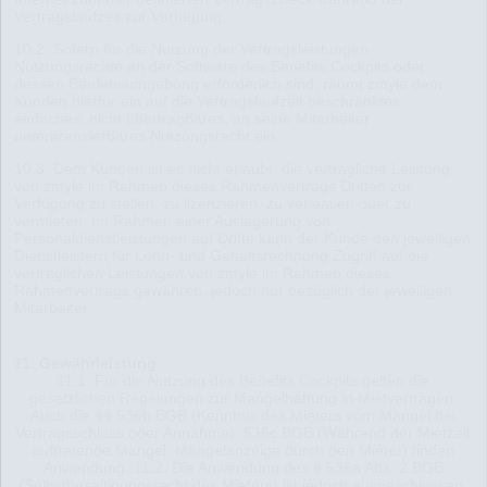
Vertragslaufzeit zur Verfügung.
10.2. Sofern für die Nutzung der Vertragsleistungen
Nutzungsrechte an der Software des Benefits Cockpits oder
dessen Betriebsumgebung erforderlich sind, räumt zmyle dem
Kunden hierfür ein auf die Vertragslaufzeit beschränktes,
einfaches, nicht übertragbares, an seine Mitarbeiter
unterlizenzierbares Nutzungsrecht ein.
10.3. Dem Kunden ist es nicht erlaubt, die vertragliche Leistung
von zmyle im Rahmen dieses Rahmenvertrags Dritten zur
Verfügung zu stellen, zu lizenzieren, zu verleasen oder zu
vermieten. Im Rahmen einer Auslagerung von
Personaldienstleistungen auf Dritte kann der Kunde den jeweiligen
Dienstleistern für Lohn- und Gehaltsrechnung Zugriff auf die
vertraglichen Leistungen von zmyle im Rahmen dieses
Rahmenvertrags gewähren, jedoch nur bezüglich der jeweiligen
Mitarbeiter.
11. Gewährleistung
11.1. Für die Nutzung des Benefits Cockpits gelten die
gesetzlichen Regelungen zur Mangelhaftung in Mietverträgen.
Auch die §§ 536b BGB (Kenntnis des Mieters vom Mangel bei
Vertragsschluss oder Annahme), 536c BGB (Während der Mietzeit
auftretende Mängel; Mängelanzeige durch den Mieter) finden
Anwendung. 11.2. Die Anwendung des § 536a Abs. 2 BGB
(Selbstbeseitigungsrecht des Mieters) ist jedoch ausgeschlossen.