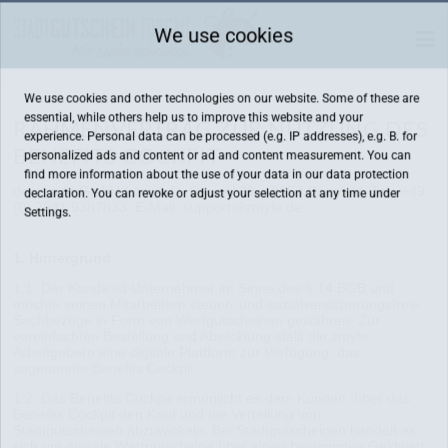
We use cookies
We use cookies and other technologies on our website. Some of these are
essential, while others help us to improve this website and your
RAHMENVERTRAG ZUR NUTZUNG DES
experience. Personal data can be processed (e.g. IP addresses), e.g. B. for
BENEFITS COCKPIT
personalized ads and content or ad and content measurement. You can
find more information about the use of your data in our
data protection
der zmyle GmbH („zmyle“), Gaupel 29, 48653 Coesfeld, Tel.: +49
declaration. You can revoke or adjust your selection at any time under
(0) 2541 9387833, E-Mail: support@zmyle.de
Settings.
1. Hintergrund
1.1. Der Kunde ist Unternehmer im Sinne des § 14 BGB und
möchte seinen Mitarbeitern steuer- und sozialversicherungsfreie
Sachbezüge in Form von Wertgutscheinen gewähren. Zur
vereinfachten Bestellung und Abwicklung stellt die zmyle
Arbeitgebern eine digitale Plattform zur Verfügung, das
sogenannte Benefits Cockpit.
1.2. Das Benefits Cockpit ermöglicht es dem Kunden, über das
Benefits Cockpit den Kauf und die Verteilung von
Stadtgutscheinen abzuwickeln. Bei Stadtgutscheinen handelt es
sich um digitale Wertgutscheine über einen bestimmten Geldwert