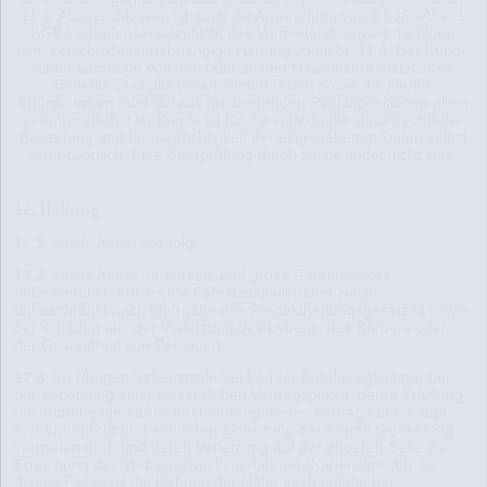
11.3. Ausgeschlossen ist auch die Anwendung von § 536a Abs. 1
BGB (Schadensersatzpflicht des Vermieters), soweit die Norm
eine verschuldensunabhängige Haftung vorsieht. 11.4. Der Kunde
ist für sämtliche von ihm oder seinen Mitarbeitern mittels des
Benefits Cockpits verarbeiteten Daten sowie die hierfür
erforderlichen oder daraus resultierenden Rechtspositionen allein
verantwortlich. Der Kunde ist für die individuelle steuerrechtliche
Bewertung und für die Richtigkeit der eingegebenen Daten selbst
verantwortlich. Eine Überprüfung durch zmyle findet nicht statt.
12. Haftung
12.1. zmyle haftet wie folgt:
12.2. zmyle haftet für Vorsatz und grobe Fahrlässigkeit
unbeschränkt. Für leichte Fahrlässigkeit haftet zmyle
unbeschränkt nach Maßgabe des Produkthaftungsgesetzes sowie
bei Schäden aus der Verletzung des Lebens, des Körpers oder
der Gesundheit von Personen.
12.3. Im Übrigen haftet zmyle bei leichter Fahrlässigkeit nur bei
der Verletzung einer wesentlichen Vertragspflicht, deren Erfüllung
die ordnungsgemäße Durchführung dieses Vertrags überhaupt
erst ermöglicht und auf deren Einhaltung der Kunde regelmäßig
vertrauen darf, und deren Verletzung auf der anderen Seite die
Erreichung des Vertragszwecks gefährdet (Kardinalpflicht). In
diesen Fällen ist die Haftung der Höhe nach auf die bei