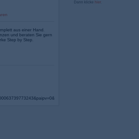
Dann klicke
hier
.
aren
mplett aus einer Hand.
anzen und beraten Sie gern
ke Step by Step.
d=100063739773243&paipv=0&eav=AfaFD1KpxPikixN9unQb_AFyHhNLJl