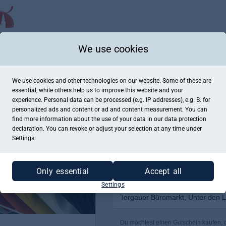
We use cookies
We use cookies and other technologies on our website. Some of these are
essential, while others help us to improve this website and your
experience. Personal data can be processed (e.g. IP addresses), e.g. B. for
personalized ads and content or ad and content measurement. You can
find more information about the use of your data in our
data protection
declaration. You can revoke or adjust your selection at any time under
Settings.
Only essential
Accept all
Settings
Torgauer Büromarkt, Unter den L
Du möchtest einen Gutschein kaufen, de